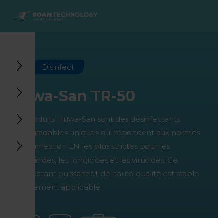
ROAM
TECHNOLOGY
Retour au menu principal
Retour au menu principal
Retour au menu principal
Retour au menu principal
Agro Solutions
Livestock Solutions
Industrial Applications
Medical Support
Disinfect
Industries
Industrie
Applications
Centre de connaissances
Huwa-San TR-50
Produits
Produits
Produits
Produits Medical Support
Les produits Huwa-San sont des désinfectants
Tous les cas
Tous les cas
Tous les cas
Tous les cas
biodégradables uniques qui répondent aux normes
de désinfection EN les plus strictes pour les
bactéricides, les fongicides et les virucides. Ce
désinfectant puissant et de haute qualité est stable
et largement applicable.