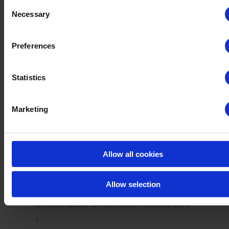
Traitement des eaux de tri et de lavage des
Consent
Necessary
Selection
fruits et légumes
Désinfection des surfaces, des outils et des
Preferences
équipements, tels que les chaînes de triage
et les fours.
Statistics
Désinfection des pièces vides, des murs et
des sols par brumisation.
Marketing
Huwa-San est un biocide et soumis à certaines lois et réglementations par
Allow all cookies
pays. Par conséquent, dans certains pays, notre gamme complète de
produits ou d’applications de produits peut ne pas être disponible. N’hésitez
Allow selection
pas à nous contacter pour plus d’informations sur nos inscriptions. Utilisez
les biocides en toute sécurité. Lire attentivement l’étiquette avant
utilisation.