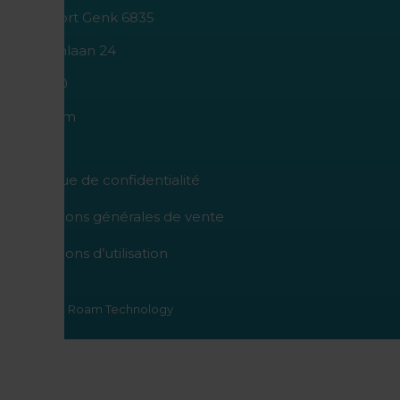
I.Z. Poort Genk 6835
Geleenlaan 24
B-3600
Belgium
politique de confidentialité
Conditions générales de vente
Conditions d’utilisation
© 2026 - Roam Technology