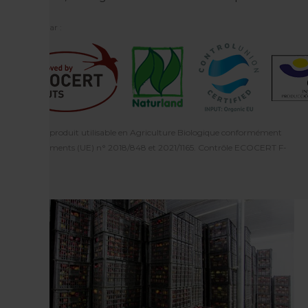
Certifié par :
Ecocert : produit utilisable en Agriculture Biologique conformément
aux règlements (UE) n° 2018/848 et 2021/1165. Contrôle ECOCERT F-
32600