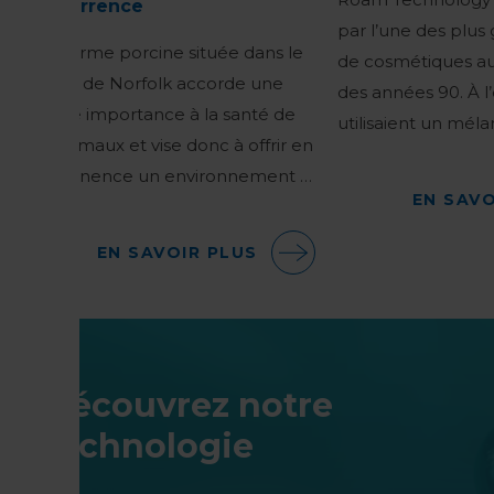
concurrence
par l’une des plus
Une ferme porcine située dans le
de cosmétiques au
comté de Norfolk accorde une
des années 90. À l’
grande importance à la santé de
utilisaient un mél
ses animaux et vise donc à offrir en
permanence un environnement …
EN SAVO
EN SAVOIR PLUS
Découvrez notre
technologie