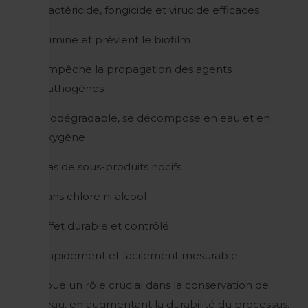
Bactéricide, fongicide et virucide efficaces
Élimine et prévient le biofilm
Empêche la propagation des agents
pathogènes
Biodégradable, se décompose en eau et en
oxygène
Pas de sous-produits nocifs
Sans chlore ni alcool
Effet durable et contrôlé
Rapidement et facilement mesurable
Joue un rôle crucial dans la conservation de
l'eau, en augmentant la durabilité du processus.