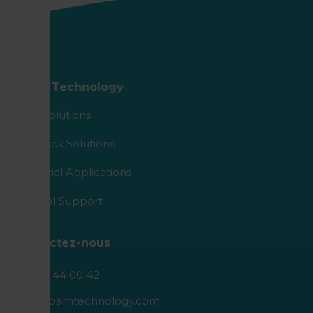
Roam Technology
Agro Solutions
Livestock Solutions
Industrial Applications
Medical Support
Contactez-nous
+32 89 44 00 42
info@roamtechnology.com