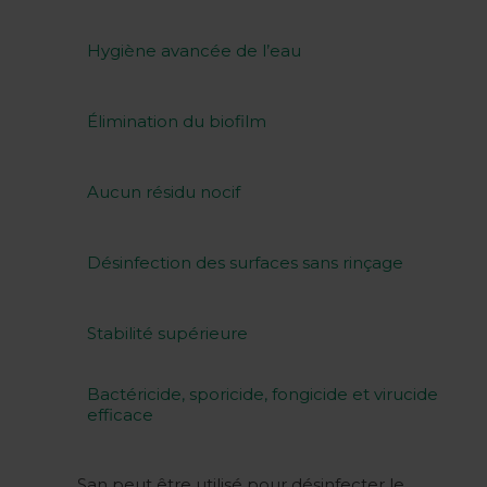
Hygiène avancée de l’eau
Élimination du biofilm
Aucun résidu nocif
Désinfection des surfaces sans rinçage
Stabilité supérieure
Bactéricide, sporicide, fongicide et virucide
efficace
Huwa-San peut être utilisé pour désinfecter le