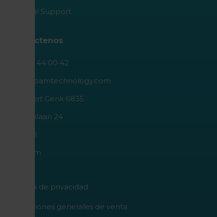
Medical Support
Contáctenos
+32 89 44 00 42
info@roamtechnology.com
I.Z. Poort Genk 6835
Geleenlaan 24
B-3600
Belgium
Política de privacidad
Condiciones generales de venta