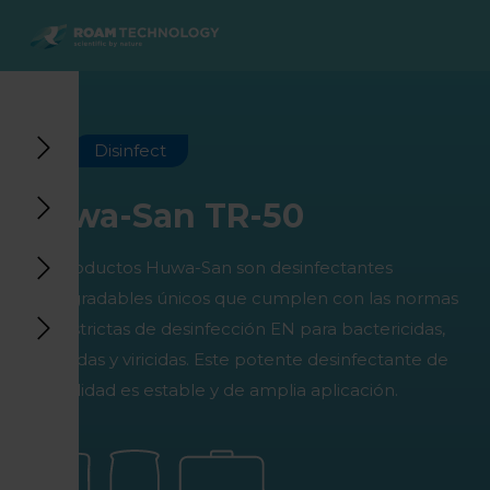
ROAM
TECHNOLOGY
Volver al menú principal
Volver al menú principal
Volver al menú principal
Volver al menú principal
Agro Solutions
Livestock Solutions
Industrial Applications
Medical Support
Disinfect
Industrias
Industria
Aplicaciones
Centro de conocimiento
Huwa-San TR-50
Productos
Productos
Centro de Conocimiento
Productos Medical Support
Los productos Huwa-San son desinfectantes
Todos los casos
Todos los casos
Todos los casos
Todos los casos
biodegradables únicos que cumplen con las normas
más estrictas de desinfección EN para bactericidas,
fungicidas y viricidas. Este potente desinfectante de
alta calidad es estable y de amplia aplicación.