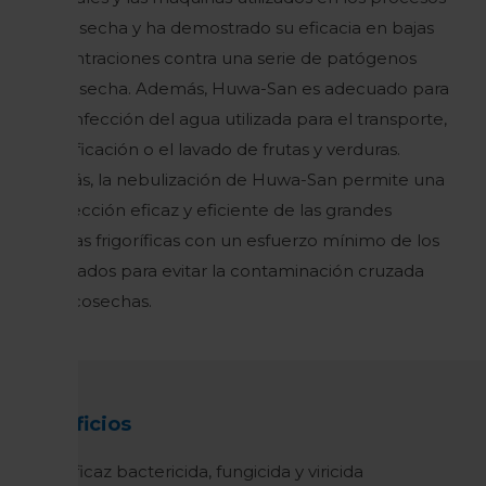
postcosecha y ha demostrado su eficacia en bajas
concentraciones contra una serie de patógenos
postcosecha. Además, Huwa-San es adecuado para
la desinfección del agua utilizada para el transporte,
la clasificación o el lavado de frutas y verduras.
Además, la nebulización de Huwa-San permite una
desinfección eficaz y eficiente de las grandes
cámaras frigoríficas con un esfuerzo mínimo de los
empleados para evitar la contaminación cruzada
entre cosechas.
Beneficios
Eficaz bactericida, fungicida y viricida