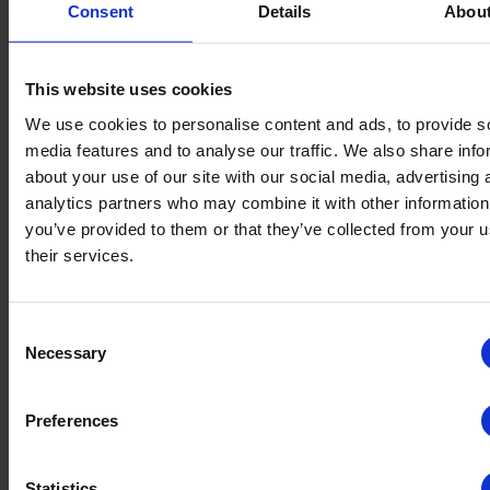
Consent
Details
Abou
This website uses cookies
We use cookies to personalise content and ads, to provide s
media features and to analyse our traffic. We also share info
about your use of our site with our social media, advertising 
analytics partners who may combine it with other information
you’ve provided to them or that they’ve collected from your u
their services.
Área de aplicación
Consent
Necessary
Selection
Tratamiento del agua de clasificación y
lavado de frutas y hortalizas
Preferences
Desinfección de superficies, herramientas y
Statistics