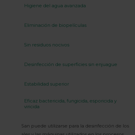
Higiene del agua avanzada
Eliminación de biopelículas
Sin residuos nocivos
Desinfección de superficies sin enjuague
Estabilidad superior
Eficaz bactericida, fungicida, esporicida y
viricida
Huwa-San puede utilizarse para la desinfección de los
materiales y las máquinas utilizados en los procesos