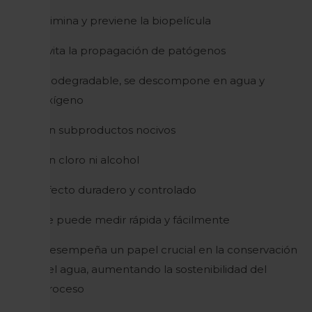
Elimina y previene la biopelícula
Evita la propagación de patógenos
Biodegradable, se descompone en agua y
oxígeno
Sin subproductos nocivos
Sin cloro ni alcohol
Efecto duradero y controlado
Se puede medir rápida y fácilmente
Desempeña un papel crucial en la conservación
del agua, aumentando la sostenibilidad del
proceso