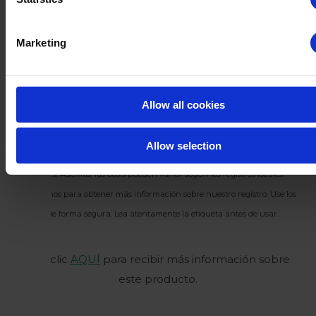
equipos, como líneas de clasificación y fustas
Desinfección de habitaciones vacías,
Marketing
paredes y suelos mediante nebulización.
Allow all cookies
Huwa-San está registrado como biocida y está sujeto a ciertas leyes y
regulaciones según el país. Por lo tanto, en algunos países, nuestra gama
Allow selection
completa de productos o aplicaciones específicas podrían no estar
disponibles. Además, las dosis pueden variar según los registros locales.
Contáctenos para obtener más información sobre nuestro registro. Use los
biocidas de forma segura. Lea atentamente la etiqueta antes de usar.
Haz clic
AQUÍ
para recibir más información sobre
este producto.