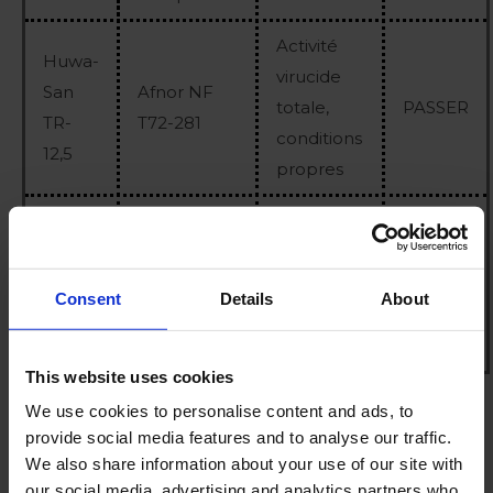
Activité
Huwa-
virucide
San
Afnor NF
totale,
PASSER
TR-
T72-281
conditions
12,5
propres
Roam
Alco-
EN 14476,
Conditions
gel
virus
de
PASSER
Consent
Details
About
enveloppés
propreté
This website uses cookies
We use cookies to personalise content and ads, to
Comment se protéger de
provide social media features and to analyse our traffic.
We also share information about your use of our site with
Covid-19 en allant
our social media, advertising and analytics partners who