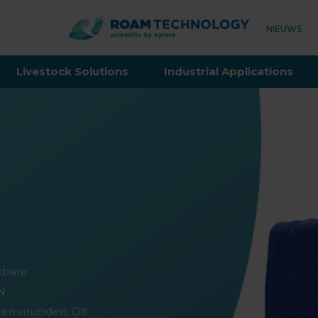
ROAM
NIEUWS
TECHNO
Livestock Solutions
Industrial Applications
kbare
N
n viruciden. Dit