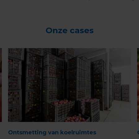
Onze cases
Ontsmetting van koelruimtes