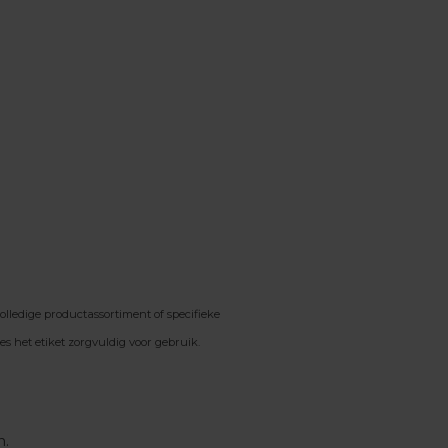
lledige productassortiment of specifieke
s het etiket zorgvuldig voor gebruik.
n.