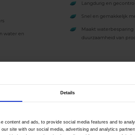
Langdurig en gecontrol
Snel en gemakkelijk m
rs
Maakt waterbesparing 
in water en
duurzaamheid van pro
Details
e content and ads, to provide social media features and to analy
 our site with our social media, advertising and analytics partn