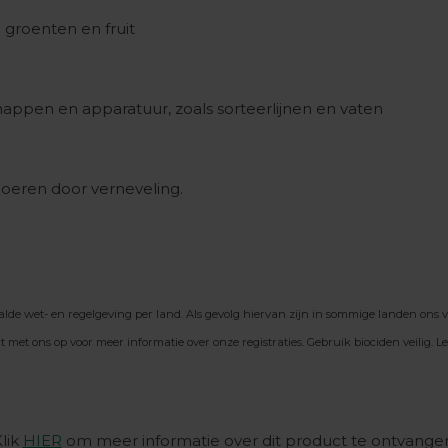
 groenten en fruit
ppen en apparatuur, zoals sorteerlijnen en vaten
oeren door verneveling.
e wet- en regelgeving per land. Als gevolg hiervan zijn in sommige landen ons vo
et ons op voor meer informatie over onze registraties. Gebruik biociden veilig. Lee
lik
HIER
om meer informatie over dit product te ontvange