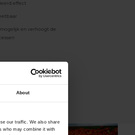
eerd effect
eetbaar
mogelijk en verhoogt de
cessen
About
se our traffic. We also share
ers who may combine it with