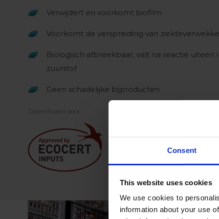
Verwijdert en voorkomt biofilm
Voorkomt de verspreiding van ziekteverwekke
Biologisch afbreekbaar, valt na reactie uiteen 
zuurstof
Geen schadelijke bijproducten
Gecertificeerd door:
Consent
This website uses cookies
We use cookies to personalis
information about your use of