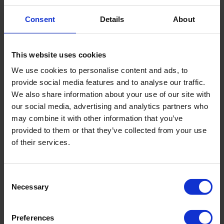
Consent
Details
About
En 2017, le
règlement sur les dispositifs médicaux
(UE 2017/745)
devait remplacer la directive sur les
dispositifs médicaux, en introduisant une période de
This website uses cookies
transition. Cette même année, Roam Technology a
We use cookies to personalise content and ads, to
commencé à préparer des analyses GAP (un
provide social media features and to analyse our traffic.
screening pour vérifier la conformité avec ce
We also share information about your use of our site with
règlement) pour ses familles de dispositifs médicaux
our social media, advertising and analytics partners who
afin de mieux connaître les lacunes à la fois dans le
may combine it with other information that you’ve
provided to them or that they’ve collected from your use
système de gestion de la qualité et dans la
of their services.
documentation technique. Ceci en étroite
collaboration avec un consultant. Le dernier délai de
transition du MDR était fixé au
24 mai 2024
, mais l’un
Consent
Necessary
des membres du groupe de coordination des
Selection
dispositifs médicaux (experts représentant les
autorités compétentes des pays de l’UE) a déclaré
Preferences