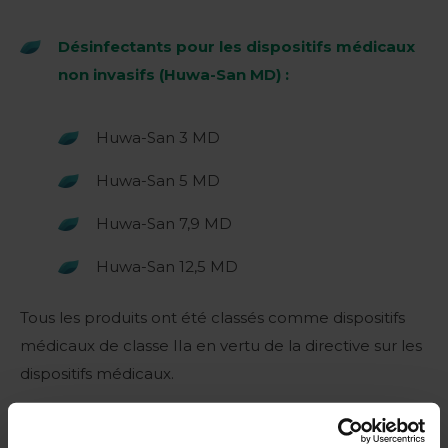
Désinfectants pour les dispositifs médicaux
non invasifs (Huwa-San MD) :
Huwa-San 3 MD
Huwa-San 5 MD
Huwa-San 7,9 MD
Huwa-San 12,5 MD
Tous les produits ont été classés comme dispositifs
médicaux de classe IIa en vertu de la directive sur les
dispositifs médicaux.
Règlement sur les dispositifs médicaux