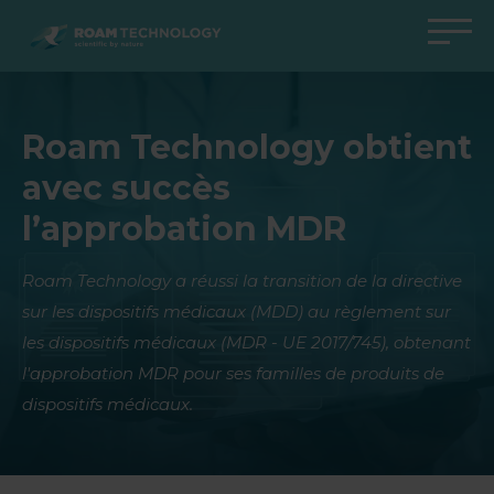
ROAM
TECHNOLOGY
Retour au menu principal
Retour au menu principal
Retour au menu principal
Retour au menu principal
Roam Technology obtient
Agro Solutions
Livestock Solutions
Industrial Applications
Medical Support
avec succès
Industries
Industrie
Applications
Centre de connaissances
l’approbation MDR
Produits
Produits
Produits
Produits Medical Support
Tous les cas
Tous les cas
Tous les cas
Tous les cas
Roam Technology a réussi la transition de la directive
sur les dispositifs médicaux (MDD) au règlement sur
les dispositifs médicaux (MDR - UE 2017/745), obtenant
l'approbation MDR pour ses familles de produits de
dispositifs médicaux.