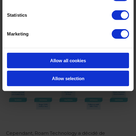
que les dispositifs médicaux certifiés MDD
(également appelés “dispositifs hérités”) étaient
Statistics
autorisés à rester sur le marché plus longtemps si
certaines exigences étaient remplies. Roam
Marketing
Technology a donc reçu une lettre d’extension
indiquant que les deux familles de dispositifs
médicaux étaient approuvées jusqu’au
31 décembre
Allow all cookies
2028
en vertu de la DDM.
Allow selection
Cependant, Roam Technology a décidé de