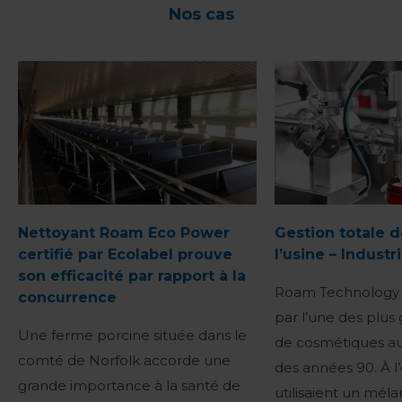
Nos cas
Nettoyant Roam Eco Power
Gestion totale d
certifié par Ecolabel prouve
l’usine – Indust
son efficacité par rapport à la
Roam Technology 
concurrence
par l’une des plus
Une ferme porcine située dans le
de cosmétiques au
comté de Norfolk accorde une
des années 90. À l’
grande importance à la santé de
utilisaient un mél