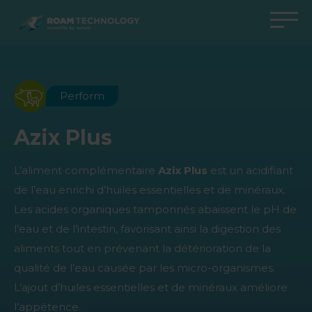
ROAM
TECHNOLOGY
Retour au menu principal
Retour au menu principal
Retour au menu principal
Retour au menu principal
Agro Solutions
Livestock Solutions
Industrial Applications
Medical Support
Perform
Industries
Industrie
Applications
Centre de connaissances
Azix Plus
Produits
Produits
Produits
Produits Medical Support
L’aliment complémentaire
Azix Plus
est un acidifiant
Tous les cas
Tous les cas
Tous les cas
Tous les cas
de l’eau enrichi d’huiles essentielles et de minéraux.
Les acides organiques tamponnés abaissent le pH de
l’eau et de l’intestin, favorisant ainsi la digestion des
aliments tout en prévenant la détérioration de la
qualité de l’eau causée par les micro-organismes.
L’ajout d’huiles essentielles et de minéraux améliore
l’appétence.