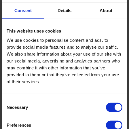
Qualität züchten möchten, ist die Hemmung des
Wachstums von schädlichen Krankheitserregern
Consent
Details
About
äußerst wichtig. Mikroorganismen wie Botrytis,
Cladosporium, Xanthomonas und Erwinia können …
This website uses cookies
We use cookies to personalise content and ads, to
MEHR LESEN
provide social media features and to analyse our traffic.
We also share information about your use of our site with
our social media, advertising and analytics partners who
may combine it with other information that you’ve
provided to them or that they’ve collected from your use
of their services.
Consent
Necessary
Selection
Preferences