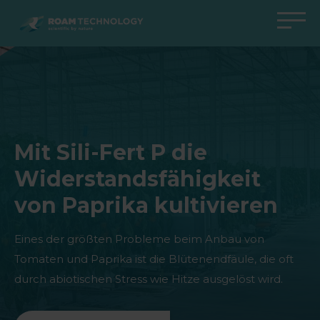
ROAM
TECHNOLOGY
Zurück zum Hauptmenü
Zurück zum Hauptmenü
Zurück zum Hauptmenü
Zurück zum Hauptmenü
Agro Solutions
Livestock Solutions
Industrial Applications
Medical Support
Branchen
Industrie
Anwendungen
Wissenszentrum
Mit Sili-Fert P die
Produkte
Produkte
Produkte
Produkte Medical Support
Widerstandsfähigkeit
Alle Fälle
Alle Fälle
Alle Fälle
alle Fälle
von Paprika kultivieren
Eines der größten Probleme beim Anbau von
Tomaten und Paprika ist die Blütenendfäule, die oft
durch abiotischen Stress wie Hitze ausgelöst wird.