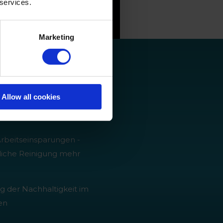
 services.
Marketing
von Biofilm und Biofouling
Allow all cookies
arung durch Recycling von
Arbeitseinsparungen -
zliche Reinigung mehr
g der Nachhaltigkeit im
en