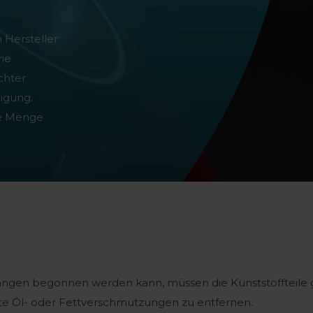
Hersteller
rie
chter
nigung.
ße Menge
g
tangen begonnen werden kann, müssen die Kunststoffteil
te Öl- oder Fettverschmutzungen zu entfernen.