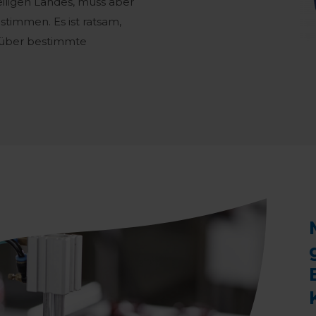
eiligen Landes, muss aber
timmen. Es ist ratsam,
h über bestimmte