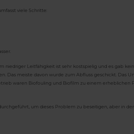
asst viele Schritte:
sser.
 niedriger Leitfähigkeit ist sehr kostspielig und es gab kei
 Das meiste davon wurde zum Abfluss geschickt. Das Un
etrieb waren Biofouling und Biofilm zu einem erheblichen
durchgeführt, um dieses Problem zu beseitigen, aber in d