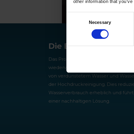
other information that you’ve
Consent
Necessary
Selection
Die Ergebnisse
Das Prozesswasser kann zu 100%
wiederverwendet werden, mit Ausn
von verdunstetem Wasser und Wasse
der Hochdruckreinigung. Dies reduzi
Wasserverbrauch erheblich und führt
einer nachhaltigen Lösung.