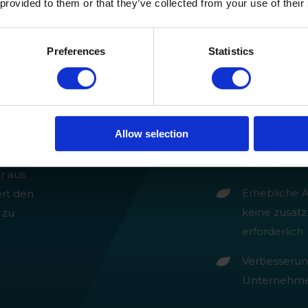
 provided to them or that they’ve collected from your use of their
Preferences
Statistics
Beseitigung 
Allow selection
Kosteneinsp
ahme
Wasser
r aus
Erhebliche 
ert den
keine zusät
 zu
erforderlich
Verbesserun
Unternehm