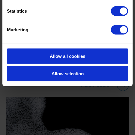
Statistics
Huwa-San TR-50: de koffiecultuur veiligstellen
Marketing
Koffieroest wordt beschouwd als een van de meest
destructieve ziekten in de koffie-industrie en wordt
veroorzaakt door de bladroestduivel, de schimmel
Allow all cookies
Hemileia vastatrix.
Allow selection
MEER LEZEN