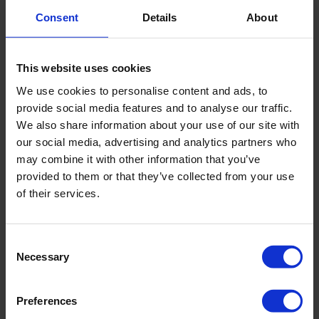
Consent
Details
About
De volgende generatie van ijzerbemesting wordt
geleverd door ijzer dat is gecomplexeerd met
polyfosfaten, een technologie die veel voordelen
This website uses cookies
biedt ten opzichte van chelaten. Ambiorix, de unieke
We use cookies to personalise content and ads, to
ijzermeststof …
provide social media features and to analyse our traffic.
We also share information about your use of our site with
our social media, advertising and analytics partners who
MEER LEZEN
may combine it with other information that you’ve
provided to them or that they’ve collected from your use
of their services.
Consent
Necessary
Selection
Preferences