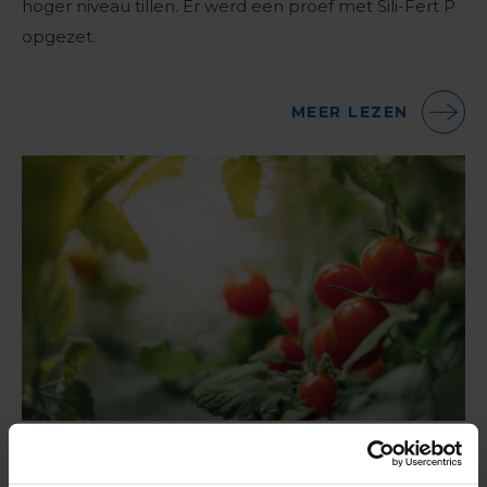
hoger niveau tillen. Er werd een proef met Sili-Fert P
opgezet.
MEER LEZEN
Neusrot in tomaten voorkomen met Ambiorix:
een succesverhaal