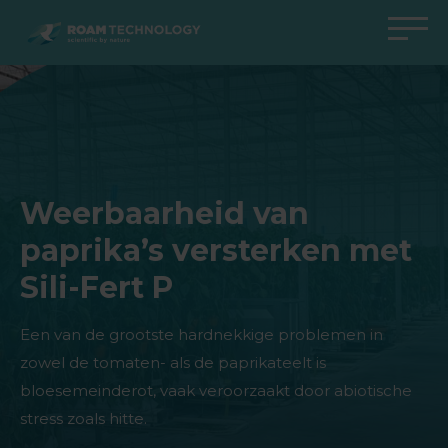
ROAM
TECHNOLOGY
Terug naar hoofdmenu
Terug naar hoofdmenu
Terug naar hoofdmenu
Terug naar hoofdmenu
Agro Solutions
Livestock Solutions
Industrial Applications
Medical Support
Industrieën
Industrie
Toepassingen
Kenniscentrum
Weerbaarheid van
Producten
Producten
Producten
Producten Medical Support
paprika’s versterken met
Alle cases
Alle cases
Alle cases
All cases
Sili-Fert P
Een van de grootste hardnekkige problemen in
zowel de tomaten- als de paprikateelt is
bloesemeinderot, vaak veroorzaakt door abiotische
stress zoals hitte.