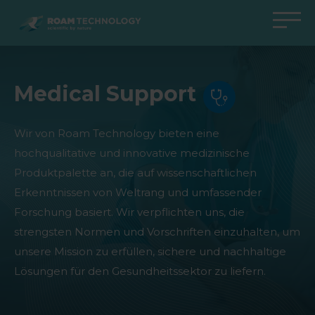
ROAM
TECHNOLOGY
Zurück zum Hauptmenü
Zurück zum Hauptmenü
Zurück zum Hauptmenü
Zurück zum Hauptmenü
Medical Support
Agro Solutions
Livestock Solutions
Industrial Applications
Medical Support
Branchen
Industrie
Anwendungen
Wissenszentrum
Wir von Roam Technology bieten eine
Produkte
Produkte
Produkte
Produkte Medical Support
hochqualitative und innovative medizinische
Produktpalette an, die auf wissenschaftlichen
Alle Fälle
Alle Fälle
Alle Fälle
alle Fälle
Erkenntnissen von Weltrang und umfassender
Forschung basiert. Wir verpflichten uns, die
strengsten Normen und Vorschriften einzuhalten, um
unsere Mission zu erfüllen, sichere und nachhaltige
Lösungen für den Gesundheitssektor zu liefern.