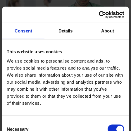
Consent
Details
About
This website uses cookies
Antibiotikaresistenz
We use cookies to personalise content and ads, to
provide social media features and to analyse our traffic.
We also share information about your use of our site with
Ein weiterer Faktor, der die Prävention für das
our social media, advertising and analytics partners who
Gesundheitswesen noch wichtiger macht, ist die
may combine it with other information that you’ve
Resistenz gegen verschiedene Generationen von
provided to them or that they’ve collected from your use
Antibiotika. Die Patienten verlassen sich darauf, dass
of their services.
das Krankenhaus ihnen eine saubere und sichere
Umgebung bietet. Deshalb ist es von größter
Consent
Bedeutung, das Dreieck der Kreuzkontamination
Necessary
Selection