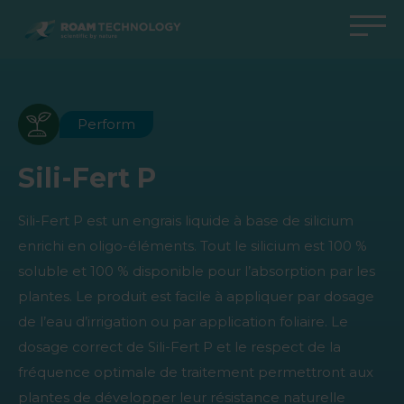
ROAM
TECHNOLOGY
Retour au menu principal
Retour au menu principal
Retour au menu principal
Retour au menu principal
Agro Solutions
Livestock Solutions
Industrial Applications
Medical Support
Perform
Industries
Industrie
Applications
Centre de connaissances
Sili-Fert P
Produits
Produits
Produits
Produits Medical Support
Sili-Fert P est un engrais liquide à base de silicium
Tous les cas
Tous les cas
Tous les cas
Tous les cas
enrichi en oligo-éléments. Tout le silicium est 100 %
soluble et 100 % disponible pour l’absorption par les
plantes. Le produit est facile à appliquer par dosage
de l’eau d’irrigation ou par application foliaire. Le
dosage correct de Sili-Fert P et le respect de la
fréquence optimale de traitement permettront aux
plantes de développer leur résistance naturelle