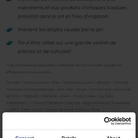
nutriments et aux produits chimiques toxiques
présents dans le sol et l'eau d'irrigation
Prévient les dégâts causés par le gel
Peut être utilisé sur une grande variété de
plantes et de cultures*.
* Les plantes pour lesquelles l’utilisation de Sili-Fert s’est avérée très
efficace sont les suivantes :
Tomate – Canne à sucre – Soja – Betterave à sucre – Brocoli – Carottes –
Cannabis (Cannabinaceae) – Riz – Blé – Orge – Concombre – Pommes
de terre – Oignons – Pomme – Poire – Baies (fraises, myrtilles,
framboises,…) – Fleurs (Géranium, Bacopa, Argyrantheum, Impatiens,
Lobelia, Calibrachoa, Torenia, Verbena, Petunia, Rose,…)
Consent
Details
About