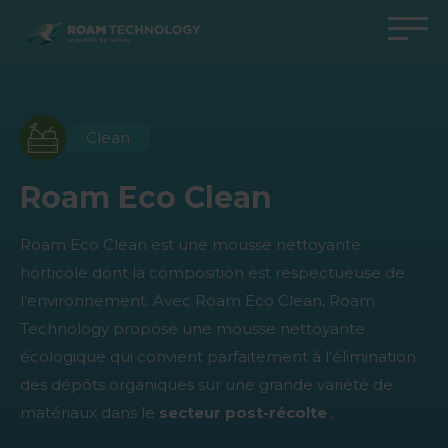
ROAM
TECHNOLOGY
Retour au menu principal
Retour au menu principal
Retour au menu principal
Retour au menu principal
Agro Solutions
Livestock Solutions
Industrial Applications
Medical Support
Clean
Industries
Industrie
Applications
Centre de connaissances
Roam Eco Clean
Produits
Produits
Produits
Produits Medical Support
Roam Eco Clean est une mousse nettoyante
Tous les cas
Tous les cas
Tous les cas
Tous les cas
horticole dont la composition est respectueuse de
l’environnement. Avec Roam Eco Clean, Roam
Technology propose une mousse nettoyante
écologique qui convient parfaitement à l’élimination
des dépôts organiques sur une grande variété de
matériaux dans le
secteur post-récolte
.