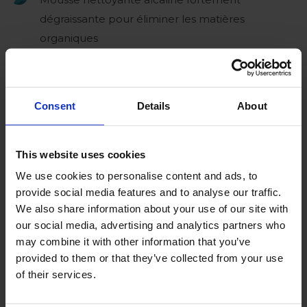
dégraissante pour éliminer les matières
organiques
Propriétés d'adhérence exceptionnelles
Extrêmement adapté aux surfaces verticales
Consent
Details
About
Nettoyage des zones difficiles d'accès
This website uses cookies
Capacité et stabilité supérieures de la mousse
We use cookies to personalise content and ads, to
Efficacité de nettoyage prouvée
provide social media features and to analyse our traffic.
We also share information about your use of our site with
Rend le nettoyage visible
our social media, advertising and analytics partners who
may combine it with other information that you’ve
Nettoie rapidement les débris végétaux et les
provided to them or that they’ve collected from your use
jus de plantes
of their services.
Facile à appliquer et à rincer