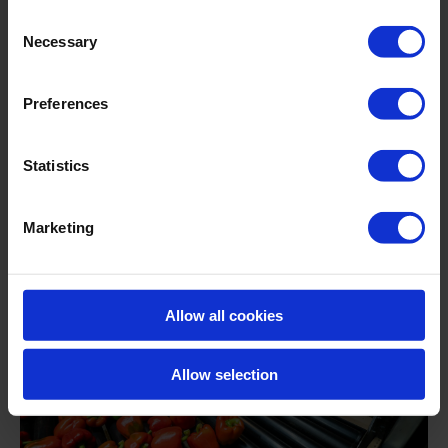
Consent
Peut être appliqué avec divers appareils à haute
Necessary
Selection
pression, appareils à basse pression et dispositifs
à mousse standard.
Preferences
Compatible avec une large gamme de
matériaux*
Statistics
*Consulter le fournisseur en cas de doute et/ou tester la compatibilité
avant l’application.
Marketing
Allow all cookies
Allow selection