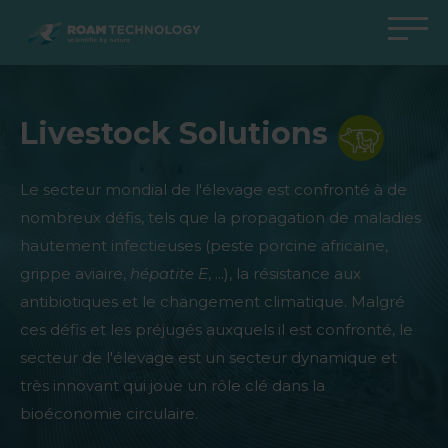
ROAM
TECHNOLOGY
Retour au menu principal
Retour au menu principal
Retour au menu principal
Retour au menu principal
Livestock Solutions
Agro Solutions
Livestock Solutions
Industrial Applications
Medical Support
Industries
Industrie
Applications
Centre de connaissances
Le secteur mondial de l'élevage est confronté à de
Produits
Produits
Produits
Produits Medical Support
nombreux défis, tels que la propagation de maladies
hautement infectieuses (peste porcine africaine,
Tous les cas
Tous les cas
Tous les cas
Tous les cas
grippe aviaire,
hépatite E
, ...), la résistance aux
antibiotiques et le changement climatique. Malgré
ces défis et les préjugés auxquels il est confronté, le
secteur de l'élevage est un secteur dynamique et
très innovant qui joue un rôle clé dans la
bioéconomie circulaire.