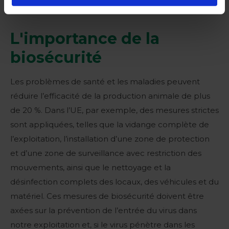
L'importance de la
biosécurité
Les problèmes de santé et les maladies peuvent
réduire l’efficacité de la production animale de plus
de 20 %. Dans l’UE, par exemple, des mesures strictes
sont appliquées, telles que la vidange complète de
l’exploitation, l’installation d’une zone de protection
et d’une zone de surveillance avec restriction des
mouvements, ainsi que le nettoyage et la
désinfection complets des locaux, des véhicules et du
matériel. Ces mesures de biosécurité doivent être
axées sur la prévention de l’entrée du virus dans
notre exploitation et, si le virus pénètre dans les