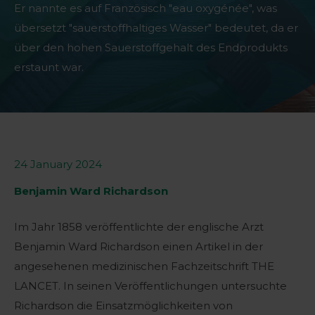
Er nannte es auf Französisch "eau oxygénée", was
übersetzt "sauerstoffhaltiges Wasser" bedeutet, da er
über den hohen Sauerstoffgehalt des Endprodukts
erstaunt war.
24 January 2024
Benjamin Ward Richardson
Im Jahr 1858 veröffentlichte der englische Arzt
Benjamin Ward Richardson einen Artikel in der
angesehenen medizinischen Fachzeitschrift THE
LANCET. In seinen Veröffentlichungen untersuchte
Richardson die Einsatzmöglichkeiten von