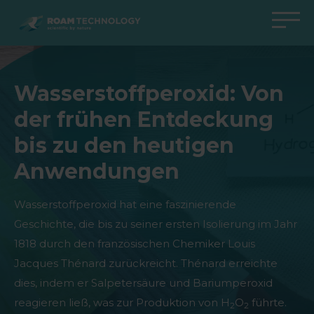
ROAM
TECHNOLOGY
Zurück zum Hauptmenü
Zurück zum Hauptmenü
Zurück zum Hauptmenü
Zurück zum Hauptmenü
Wasserstoffperoxid: Von
Agro Solutions
Livestock Solutions
Industrial Applications
Medical Support
der frühen Entdeckung
Branchen
Industrie
Anwendungen
Wissenszentrum
bis zu den heutigen
Produkte
Produkte
Produkte
Produkte Medical Support
Anwendungen
Alle Fälle
Alle Fälle
Alle Fälle
alle Fälle
Wasserstoffperoxid hat eine faszinierende
Geschichte, die bis zu seiner ersten Isolierung im Jahr
1818 durch den französischen Chemiker Louis
Jacques Thénard zurückreicht. Thénard erreichte
dies, indem er Salpetersäure und Bariumperoxid
reagieren ließ, was zur Produktion von H
O
führte.
2
2