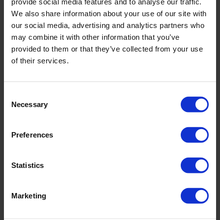
provide social media features and to analyse our traffic.
We also share information about your use of our site with
our social media, advertising and analytics partners who
may combine it with other information that you’ve
provided to them or that they’ve collected from your use
of their services.
Consent
Necessary
Selection
Preferences
Bei Roam Technology liegt die Wissenschaft in
Statistics
unserer DNA. Die Erforschung unserer aktuellen und
zukünftigen Produkte ist ein Kernelement, das
Marketing
sicherstellt, dass wir unsere Teams, Partner und
Kunden unterstützen können, wo auch immer sie