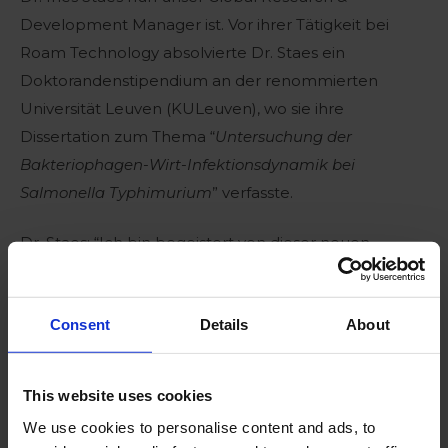
Development Manager ist. Vor ihrer Tätigkeit bei
Roam Technology absolvierte Dr. Staes ein
Doktorandenstipendium an der renommierten
Universität Leuven (KULeuven), wo sie ihre
Dissertation zum Thema “
Untersuchung der
Bakteriophagen-Wirt-Infektionsdynamik bei
Salmonella Typhimurium
” verfasste.
Dr. Staes: “Ich bin begeistert von dieser neuen
Aufgabe und kann es kaum erwarten, dieses sehr
talentierte F&E-Team von Roam Technology zu
Consent
Details
About
leiten. Unsere Arbeit ist für die Unterstützung unserer
kommerziellen und technischen Projekte auf der
ganzen Welt von entscheidender Bedeutung und ich
This website uses cookies
freue mich darauf, was wir gemeinsam erreichen
We use cookies to personalise content and ads, to
können.”