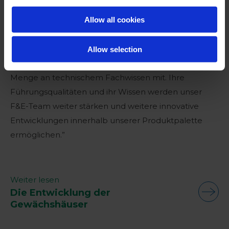
sind.
Allow all cookies
Filip Smaers, Technical & Operations Director, sagte:
“Dr. Staes ist eine fantastische Ergänzung für die
Allow selection
Roam Technology Familie und bringt eine große
Menge an technischem Fachwissen mit. Ihre
Führungsqualitäten und ihr Wissen werden unser
F&E-Team weiter stärken und weitere innovative
Entwicklungen innerhalb unserer Produktpalette
ermöglichen.”
Weiter lesen
Die Entwicklung der
Gewächshäuser