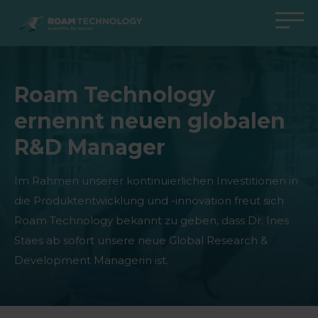
ROAM
TECHNOLOGY
Zurück zum Hauptmenü
Zurück zum Hauptmenü
Zurück zum Hauptmenü
Zurück zum Hauptmenü
Roam Technology
Agro Solutions
Livestock Solutions
Industrial Applications
Medical Support
ernennt neuen globalen
Branchen
Industrie
Anwendungen
Wissenszentrum
R&D Manager
Produkte
Produkte
Produkte
Produkte Medical Support
Alle Fälle
Alle Fälle
Alle Fälle
alle Fälle
Im Rahmen unserer kontinuierlichen Investitionen in
die Produktentwicklung und -innovation freut sich
Roam Technology bekannt zu geben, dass Dr. Ines
Staes ab sofort unsere neue Global Research &
Development Managerin ist.