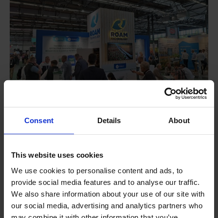
Starke internationale
Consent
Details
About
Partnerschaft
This website uses cookies
Eine wichtige Entwicklung in COMESAs Streben nach
We use cookies to personalise content and ads, to
Innovation war die Einführung von
Huwa-San TR-50
,
provide social media features and to analyse our traffic.
dem bekannten, von Roam Technology entwickelten
We also share information about your use of our site with
Desinfektionsmittel. Seit Beginn der
our social media, advertising and analytics partners who
may combine it with other information that you’ve