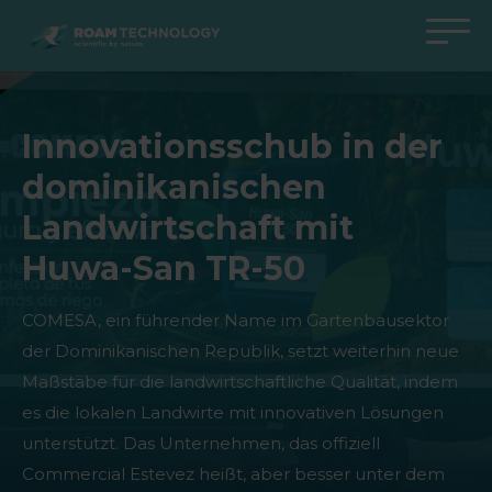
ROAM
TECHNOLOGY
Zurück zum Hauptmenü
Zurück zum Hauptmenü
Zurück zum Hauptmenü
Zurück zum Hauptmenü
Innovationsschub in der
Agro Solutions
Livestock Solutions
Industrial Applications
Medical Support
dominikanischen
Branchen
Industrie
Anwendungen
Wissenszentrum
Landwirtschaft mit
Produkte
Produkte
Produkte
Produkte Medical Support
Huwa-San TR-50
Alle Fälle
Alle Fälle
Alle Fälle
alle Fälle
COMESA, ein führender Name im Gartenbausektor
der Dominikanischen Republik, setzt weiterhin neue
Maßstäbe für die landwirtschaftliche Qualität, indem
es die lokalen Landwirte mit innovativen Lösungen
unterstützt. Das Unternehmen, das offiziell
Commercial Estevez heißt, aber besser unter dem