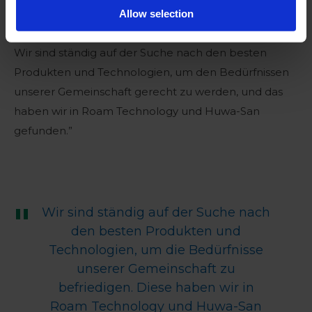
Landwirten integrierte Lösungen anzubieten, die sich
Allow selection
positiv auf ihre Erträge und Rentabilität auswirken.
Wir sind ständig auf der Suche nach den besten
Produkten und Technologien, um den Bedürfnissen
unserer Gemeinschaft gerecht zu werden, und das
haben wir in Roam Technology und Huwa-San
gefunden.”
Wir sind ständig auf der Suche nach
den besten Produkten und
Technologien, um die Bedürfnisse
unserer Gemeinschaft zu
befriedigen. Diese haben wir in
Roam Technology und Huwa-San