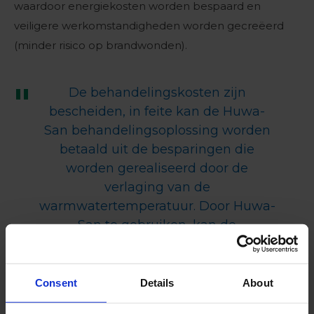
waardoor energiekosten worden bespaard en
veiligere werkomstandigheden worden gecreëerd
(minder risico op brandwonden).
De behandelingskosten zijn
bescheiden, in feite kan de Huwa-
San behandelingsoplossing worden
betaald uit de besparingen die
worden gerealiseerd door de
verlaging van de
warmwatertemperatuur. Door Huwa-
San te gebruiken, kan de
watertemperatuur tot 50°C worden
verlaagd, waardoor energie wordt
bespaard en de omstandigheden
Consent
Details
About
veiliger worden.