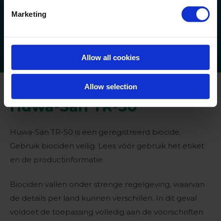
Marketing
Industrial Applications
SHARE
Allow all cookies
Allow selection
Huwa-San TR-50
Huwa-San TR-50 is een geregistreerd biocide.
Gebruik biociden veilig. Lees vóór gebruik het etiket
en de productinformatie.
Biociden vallen onder strenge regelgeving, waarvan
de details per land kunnen verschillen. In dit geval
voldoet de toepassing volledig aan de voorschriften