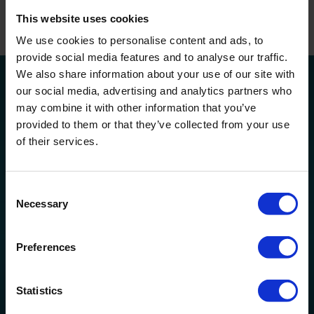
This website uses cookies
Robert Wilson BSc. M.W.M.Soc
We use cookies to personalise content and ads, to
provide social media features and to analyse our traffic.
We also share information about your use of our site with
our social media, advertising and analytics partners who
Het resultaat
may combine it with other information that you’ve
provided to them or that they’ve collected from your use
Huwa-San TR-50 bleek bij uitstek geschikt voor de
of their services.
bestrijding van legionella op deze internationale
luchthaven, met een aantal extra voordelen:
Consent
Naleving van de hygiënevoorschriften voor
Necessary
Selection
watersystemen
Preferences
Verlaging van de energiekosten
Geurloze desinfectie van water
Statistics
Meetbare en controleerbare oplossing