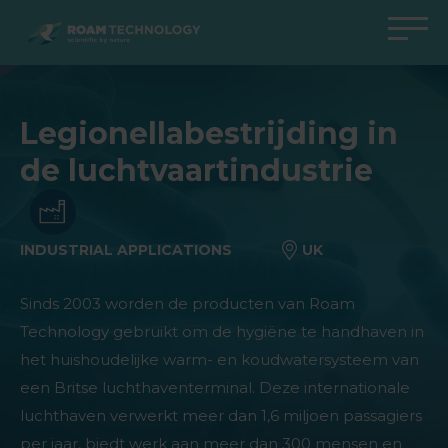
ROAM
TECHNOLOGY
Terug naar hoofdmenu
Terug naar hoofdmenu
Terug naar hoofdmenu
Terug naar hoofdmenu
Legionellabestrijding in
Agro Solutions
Livestock Solutions
Industrial Applications
Medical Support
de luchtvaartindustrie
Industrieën
Industrie
Toepassingen
Kenniscentrum
Producten
Producten
Producten
Producten Medical Support
INDUSTRIAL APPLICATIONS
UK
Alle cases
Alle cases
Alle cases
All cases
Sinds 2003 worden de producten van Roam
Technology gebruikt om de hygiëne te handhaven in
het huishoudelijke warm- en koudwatersysteem van
een Britse luchthaventerminal. Deze internationale
luchthaven verwerkt meer dan 1,6 miljoen passagiers
per jaar, biedt werk aan meer dan 300 mensen en