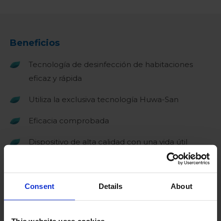
Beneficios
Tecnología de desinfección de habitaciones
eficaz y rápida
Utiliza la exclusiva tecnología Huwa-San
Eficacia comprobada
Dispositivo de alta calidad con una vida útil
excepcionalmente larga
Se maneja fácilmente con la pantalla táctil
Consent
Details
About
Diseño económico y ergonómico
Interfaz de fácil manejo con protocolos
This website uses cookies