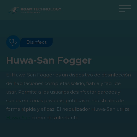
ROAM
TECHNOLOGY
Volver al menú principal
Volver al menú principal
Volver al menú principal
Volver al menú principal
Agro Solutions
Livestock Solutions
Industrial Applications
Medical Support
Disinfect
Industrias
Industria
Aplicaciones
Centro de conocimiento
Huwa-San Fogger
Productos
Productos
Centro de Conocimiento
Productos Medical Support
El Huwa-San Fogger es un dispositivo de desinfección
Todos los casos
Todos los casos
Todos los casos
Todos los casos
de habitaciones completas sólido, fiable y fácil de
usar. Permite a los usuarios desinfectar paredes y
suelos en zonas privadas, públicas e industriales de
forma rápida y eficaz. El nebulizador Huwa-San utiliza
Huwa-San
como desinfectante.