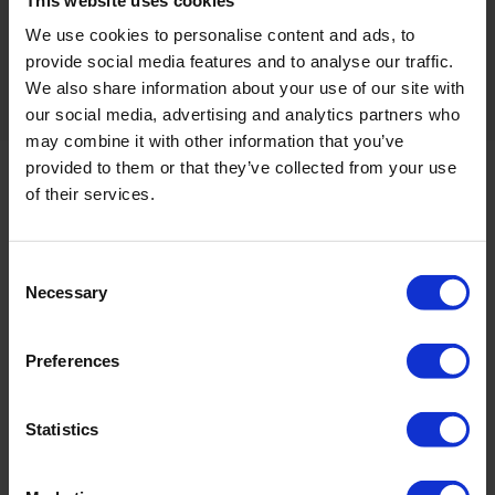
preprogramados
We use cookies to personalise content and ads, to
provide social media features and to analyse our traffic.
Puede utilizarse en diversos entornos
We also share information about your use of our site with
our social media, advertising and analytics partners who
may combine it with other information that you’ve
provided to them or that they’ve collected from your use
of their services.
Desinfección intensiva, ¡sin trabajo
intensivo!
Consent
Necessary
Selection
Preferences
Statistics