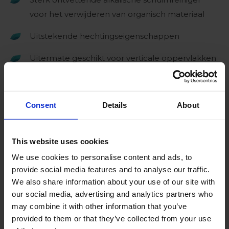
voor het verwijderen van organisch materiaal
Uitstekende hechtingseigenschappen
Uitermate geschikt voor verticale oppervlakken
Reiniging van moeilijk te bereiken plaatsen
Superieur schuimvermogen en stabiliteit
Consent
Details
About
Bewezen reinigende werking
This website uses cookies
Maakt schoonmaken zichtbaar
We use cookies to personalise content and ads, to
Reinigt snel plantenresten en plantensappen
provide social media features and to analyse our traffic.
We also share information about your use of our site with
Gemakkelijk aan te brengen en af te spoelen
our social media, advertising and analytics partners who
may combine it with other information that you’ve
Kan worden toegepast met diverse standaard
provided to them or that they’ve collected from your use
hogedruk-units, lagedruk-units en