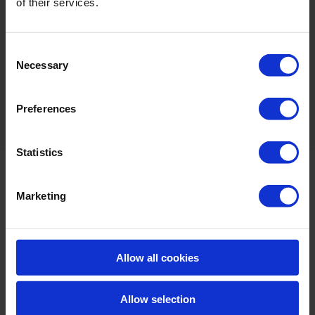
of their services.
schuimapparaten
Compatibel met een grote verscheidenheid aan
Consent
Necessary
materialen*
Selection
*Raadpleeg de leverancier in geval van twijfel en/of test de
Preferences
compatibiliteit vóór toepassing
Statistics
Marketing
Allow all cookies
Allow selection