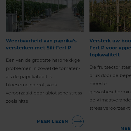
Weerbaarheid van paprika’s
Versterk uw boo
versterken met Sili-Fert P
Fert P voor appe
topkwaliteit
Een van de grootste hardnekkige
De fruitsector st
problemen in zowel de tomaten-
druk door de bepe
als de paprikateelt is
meeste
bloesemeinderot, vaak
gewasbeschermin
veroorzaakt door abiotische stress
de klimaatverande
zoals hitte.
stress veroorzaak
MEER LEZEN
MEE