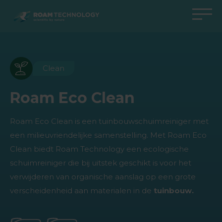
ROAM
TECHNOLOGY
Terug naar hoofdmenu
Terug naar hoofdmenu
Terug naar hoofdmenu
Terug naar hoofdmenu
Agro Solutions
Livestock Solutions
Industrial Applications
Medical Support
Clean
Industrieën
Industrie
Toepassingen
Kenniscentrum
Roam Eco Clean
Producten
Producten
Producten
Producten Medical Support
Roam Eco Clean is een tuinbouwschuimreiniger met
Alle cases
Alle cases
Alle cases
All cases
een milieuvriendelijke samenstelling. Met Roam Eco
Clean biedt Roam Technology een ecologische
schuimreiniger die bij uitstek geschikt is voor het
verwijderen van organische aanslag op een grote
verscheidenheid aan materialen in de
tuinbouw.