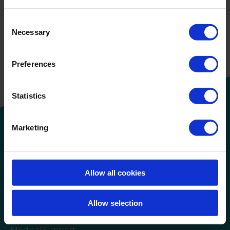
Consent
Verder lezen
Necessary
Selection
Industrieel hygiënemanagement –
Cosmetische industrie
Preferences
Statistics
Marketing
Roam Technology
Agro Solutions
Allow all cookies
Livestock Solutions
Allow selection
Industrial Applications
Medical Support