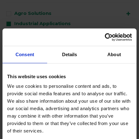
Agro Solutions
Industrial Applications
Livestock Solutions
Medical Support
Consent
Details
About
Gebruikt voor
This website uses cookies
Clean
We use cookies to personalise content and ads, to
Disinfect
provide social media features and to analyse our traffic.
We also share information about your use of our site with
Perform
our social media, advertising and analytics partners who
may combine it with other information that you’ve
No Products Found
provided to them or that they’ve collected from your use
of their services.