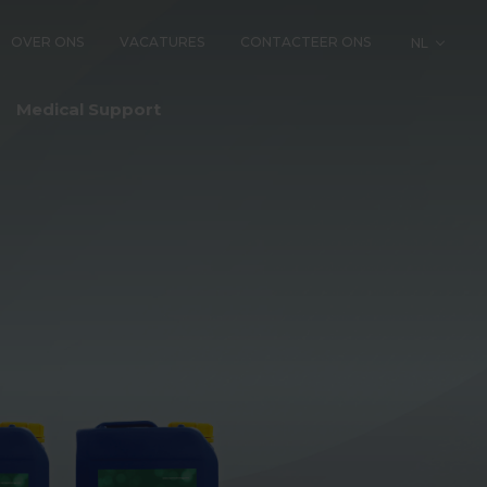
OVER ONS
VACATURES
CONTACTEER ONS
NL
LOGY
Medical Support