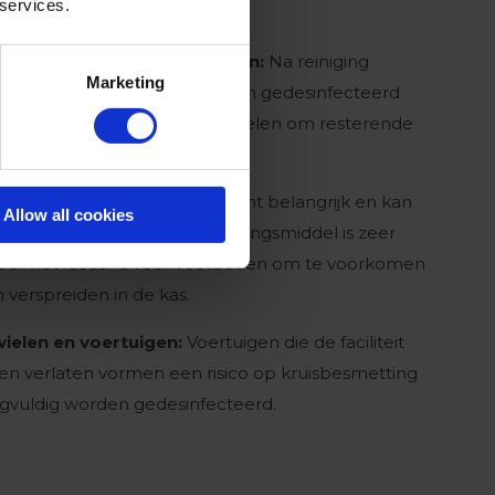
 services.
gereedschap en oppervlakken:
Na reiniging
Marketing
tuur en oppervlakken worden gedesinfecteerd
door sproeien of onderdompelen om resterende
ussen en schimmels te doden.
tsmetting van schoeisel is echt belangrijk en kan
Allow all cookies
met Virba-San. Dit ontsmettingsmiddel is zeer
door het ideaal is voor voetbaden om te voorkomen
h verspreiden in de kas.
wielen en voertuigen:
Voertuigen die de faciliteit
n verlaten vormen een risico op kruisbesmetting
gvuldig worden gedesinfecteerd.