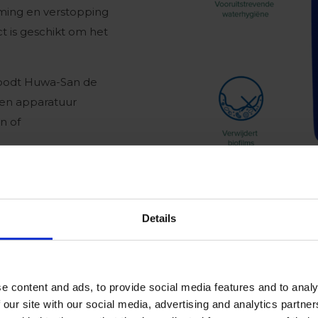
ming en verstopping
 is geschikt om het
 doodt Huwa-San de
en apparatuur
n of
desinfecteren via
Details
e content and ads, to provide social media features and to analy
 our site with our social media, advertising and analytics partn
Virba-San