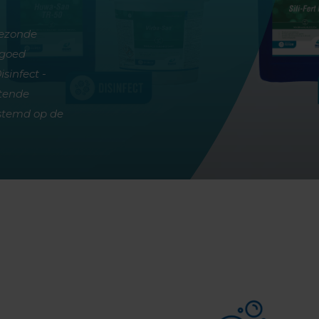
gezonde
 goed
sinfect -
ttende
estemd op de