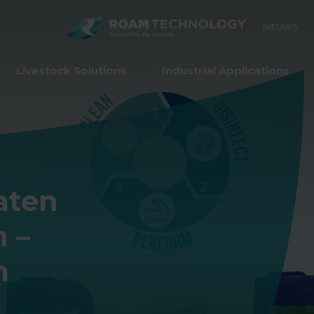
ROAM
NIEUWS
TECHNO
Livestock Solutions
Industrial Applications
aten
n –
m