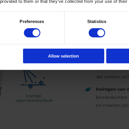
 provided to them or that they’ve collected from your use of their
Apparatuur, 
Preferences
Statistics
kunnen appara
met
Virba-San
bacteriën, vir
Voetbaden:
On
Allow selection
gedaan worden 
reactief, waar
dat ziekten zic
Reinigen van 
binnenkomen e
en moeten zor