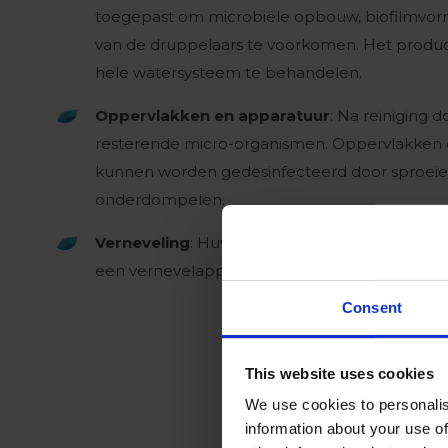
toegepast om microbiële opbouw, biofilmvor
van de druppelaars te voorkomen. Het product
hele watersysteem te behandelen.
Oppervlakken en apparatuur
: Na reiniging
resterende micro-organismen. Oppervlakken 
kunnen worden gedesinfecteerd door sproeie
onderdompelen.
Verneveling
: Huwa-San kan complete ruimtes 
een vernevelapparaat.
Consent
This website uses cookies
We use cookies to personalis
information about your use of