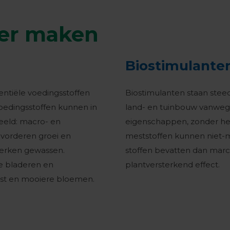
ker maken
Biostimulante
entiële voedingsstoffen
Biostimulanten staan steed
oedingsstoffen kunnen in
land- en tuinbouw vanweg
eeld: macro- en
eigenschappen, zonder het
vorderen groei en
meststoffen kunnen niet-m
terken gewassen.
stoffen bevatten dan marc
e bladeren en
plantversterkend effect.
st en mooiere bloemen.