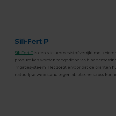
Sili-Fert P
Sili-Fert P
is een siliciummeststof verrijkt met micro
product kan worden toegediend via bladbemesting
irrigatiesysteem. Het zorgt ervoor dat de planten 
natuurlijke weerstand tegen abiotische stress kunn